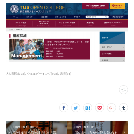
人材開発
(
323
)
ウェルビーイング
(
198
)
講演
(
84
)
2021.08.12 00:38
2021.08.10 01:35
現代柔道や現代剣道は「武
脳の使い方が生死を決める