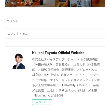
道」ではない？
0
コメント
Keiichi Toyoda Official Website
株式会社スパイスアップ・ジャパン（代表取締役）
／神田外語大学（客員教授）／上智大学（非常勤講
師）／NPO留学協会（副理事長）／グローバル人
材育成／海外"殻破り"研修／ポジティブ・リーダー
シップ研修／マインドセット研修／アルゼンチン育
ち／上智大学卒業／IE University（スペイン）卒業
／合気道（三段）／翡翠流抜刀術（四段）／著書
『Mushin』など全20冊
フォロー