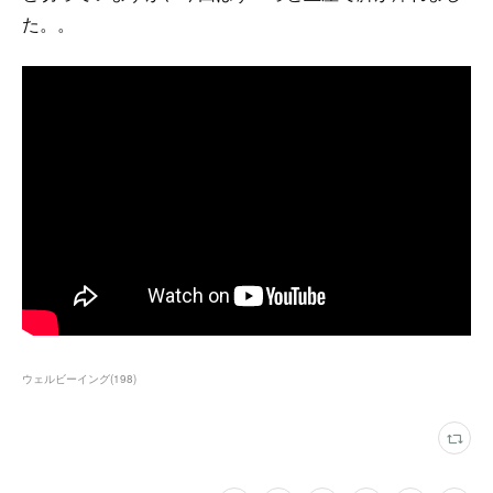
た。。
ウェルビーイング
(
198
)