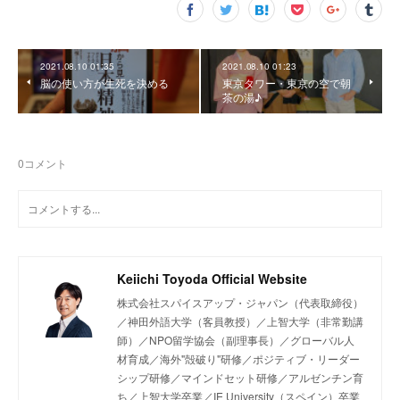
2021.08.10 01:35
2021.08.10 01:23
脳の使い方が生死を決める
東京タワー・東京の空で朝
茶の湯♪
0
コメント
Keiichi Toyoda Official Website
株式会社スパイスアップ・ジャパン（代表取締役）
／神田外語大学（客員教授）／上智大学（非常勤講
師）／NPO留学協会（副理事長）／グローバル人
材育成／海外"殻破り"研修／ポジティブ・リーダー
シップ研修／マインドセット研修／アルゼンチン育
ち／上智大学卒業／IE University（スペイン）卒業