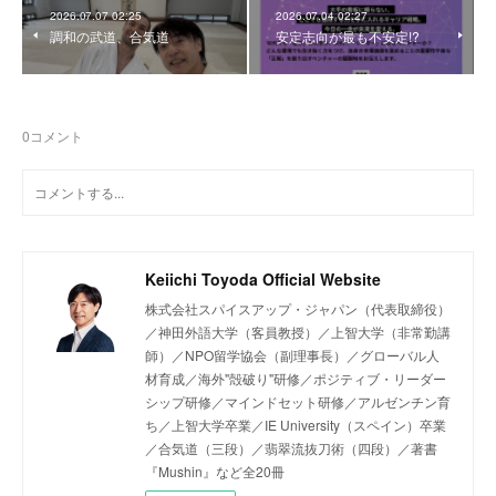
2026.07.07 02:25
2026.07.04 02:27
調和の武道、合気道
安定志向が最も不安定!?
0
コメント
Keiichi Toyoda Official Website
株式会社スパイスアップ・ジャパン（代表取締役）
／神田外語大学（客員教授）／上智大学（非常勤講
師）／NPO留学協会（副理事長）／グローバル人
材育成／海外"殻破り"研修／ポジティブ・リーダー
シップ研修／マインドセット研修／アルゼンチン育
ち／上智大学卒業／IE University（スペイン）卒業
／合気道（三段）／翡翠流抜刀術（四段）／著書
『Mushin』など全20冊