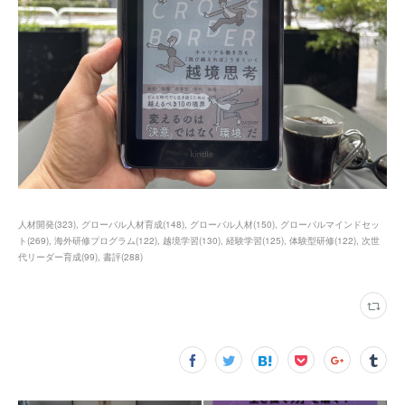
人材開発
(
323
)
グローバル人材育成
(
148
)
グローバル人材
(
150
)
グローバルマインドセッ
ト
(
269
)
海外研修プログラム
(
122
)
越境学習
(
130
)
経験学習
(
125
)
体験型研修
(
122
)
次世
代リーダー育成
(
99
)
書評
(
288
)