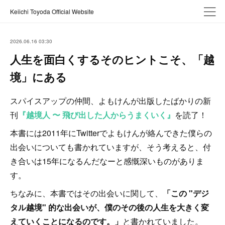
Keiichi Toyoda Official Website
2026.06.16 03:30
人生を面白くするそのヒントこそ、「越
境」にある
スパイスアップの仲間、よもけんが出版したばかりの新
刊
『越境人 〜 飛び出した人からうまくいく』
を読了！
本書には2011年にTwitterでよもけんが絡んできた僕らの
出会いについても書かれていますが、そう考えると、付
き合いは15年になるんだなーと感慨深いものがありま
す。
ちなみに、本書ではその出会いに関して、
「この "デジ
タル越境" 的な出会いが、僕のその後の人生を大きく変
えていくことになるのです。」
と書かれていました。