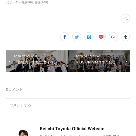
代リーダー育成
(
99
)
書評
(
288
)
2026.07.03 10:01
2026.06.15 01:41
『越境人』出版記念イベン
MISSION Masters同窓会
ト
0
コメント
Keiichi Toyoda Official Website