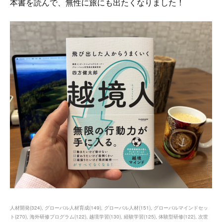
本書を読んで、無性に旅にも出たくなりました！
人材開発
(
324
)
グローバル人材育成
(
149
)
グローバル人材
(
151
)
グローバルマインドセッ
ト
(
270
)
海外研修プログラム
(
122
)
越境学習
(
130
)
経験学習
(
125
)
体験型研修
(
122
)
次世