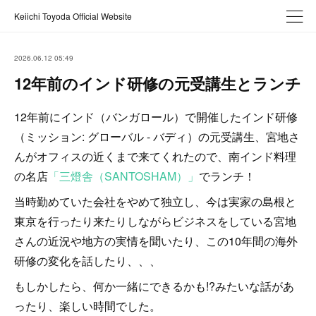
Keiichi Toyoda Official Website
2026.06.12 05:49
12年前のインド研修の元受講生とランチ
12年前にインド（バンガロール）で開催したインド研修
（ミッション: グローバル - バディ）の元受講生、宮地さ
んがオフィスの近くまで来てくれたので、南インド料理
の名店
「三燈舎（SANTOSHAM）」
でランチ！
当時勤めていた会社をやめて独立し、今は実家の島根と
東京を行ったり来たりしながらビジネスをしている宮地
さんの近況や地方の実情を聞いたり、この10年間の海外
研修の変化を話したり、、、
もしかしたら、何か一緒にできるかも!?みたいな話があ
ったり、楽しい時間でした。