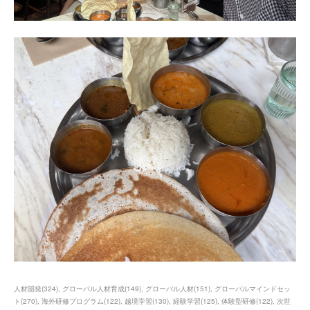
人材開発
(
324
)
グローバル人材育成
(
149
)
グローバル人材
(
151
)
グローバルマインドセッ
ト
(
270
)
海外研修プログラム
(
122
)
越境学習
(
130
)
経験学習
(
125
)
体験型研修
(
122
)
次世