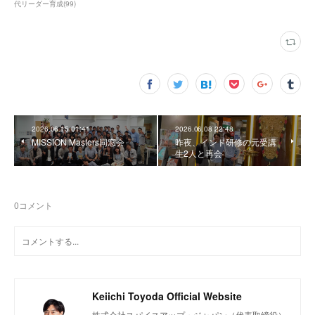
代リーダー育成
(
99
)
2026.06.15 01:41
2026.06.08 22:48
MISSION Masters同窓会
昨夜、インド研修の元受講
生2人と再会
0
コメント
Keiichi Toyoda Official Website
株式会社スパイスアップ・ジャパン（代表取締役）