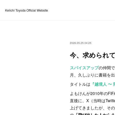
Keiichi Toyoda Official Website
2026.05.25 04:25
今、求められ
スパイスアップ
の仲間で
月、久しぶりに書籍を出
タイトルは
『越境人 〜
よもけんが2010年のF
直後に、X（当時はTw
上げてきましたが、その
の
「飛び出した人からう