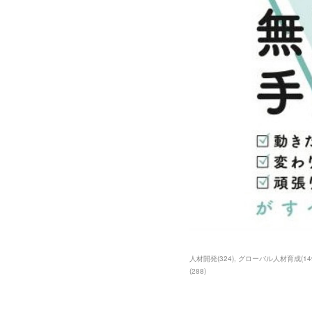
人材開発
(
324
)
グローバル人材育成
(
14
(
288
)