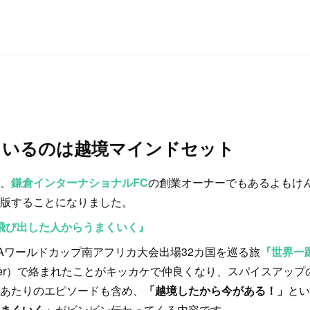
ているのは越境マインドセット
、
鎌倉インターナショナルFC
の創業オーナーでもあるよもけ
版することになりました。
 飛び出した人からうまくいく』
IFAワールドカップ南アフリカ大会出場32カ国を巡る旅
『世界一
itter）で絡まれたことがキッカケで仲良くなり、スパイスアッ
あたりのエピソードも含め、
「越境したから今がある！」
とい
まくいく」
がビンビン伝わってくる内容です。