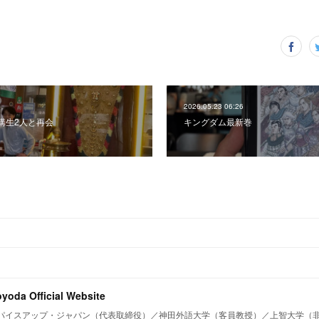
2026.05.23 06:26
講生2人と再会
キングダム最新巻
oyoda Official Website
パイスアップ・ジャパン（代表取締役）／神田外語大学（客員教授）／上智大学（非