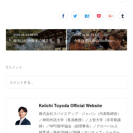
2026.05.04 03:04
2026.04.30 14:23
祖先は紀州根来の城主!?
今夜は恵比寿の5bottlesへ
0
コメント
Keiichi Toyoda Official Website
株式会社スパイスアップ・ジャパン（代表取締役）
／神田外語大学（客員教授）／上智大学（非常勤講
師）／NPO留学協会（副理事長）／グローバル人
材育成／海外"殻破り"研修／ポジティブ・リーダー