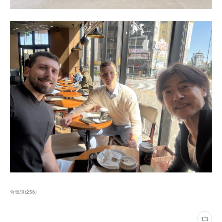
合気道
(
256
)