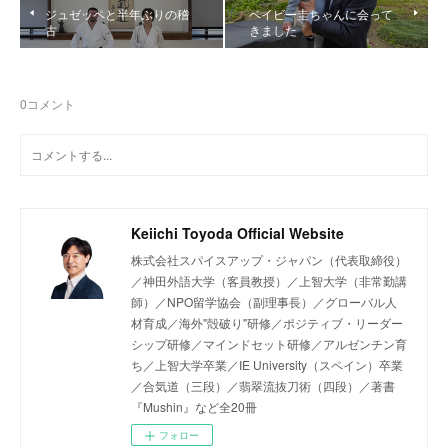
ジュゼッペと半年ぶりの稽
ベイビー圭ちゃんに会って
古
きました
0
コメント
Keiichi Toyoda Official Website
株式会社スパイスアップ・ジャパン（代表取締役）
／神田外語大学（客員教授）／上智大学（非常勤講
師）／NPO留学協会（副理事長）／グローバル人
材育成／海外"殻破り"研修／ポジティブ・リーダー
シップ研修／マインドセット研修／アルゼンチン育
ち／上智大学卒業／IE University（スペイン）卒業
／合気道（三段）／翡翠流抜刀術（四段）／著書
『Mushin』など全20冊
フォロー