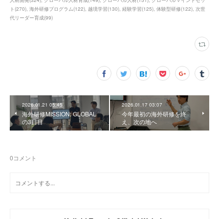
人材開発
(
324
)
グローバル人材育成
(
149
)
グローバル人材
(
151
)
グローバルマインドセッ
ト
(
270
)
海外研修プログラム
(
122
)
越境学習
(
130
)
経験学習
(
125
)
体験型研修
(
122
)
次世
代リーダー育成
(
99
)
2026.01.21 05:45
2026.01.17 03:07
海外研修MISSION: GLOBAL
今年最初の海外研修を終
の3日目
え、次の地へ
0
コメント