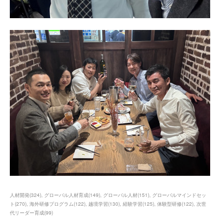
人材開発
(
324
)
グローバル人材育成
(
149
)
グローバル人材
(
151
)
グローバルマインドセッ
ト
(
270
)
海外研修プログラム
(
122
)
越境学習
(
130
)
経験学習
(
125
)
体験型研修
(
122
)
次世
代リーダー育成
(
99
)