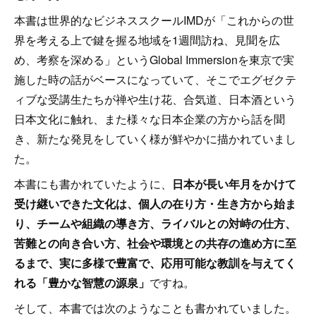
本書は世界的なビジネススクールIMDが「これからの世
界を考える上で鍵を握る地域を1週間訪ね、見聞を広
め、考察を深める」というGlobal Immersionを東京で実
施した時の話がベースになっていて、そこでエグゼクテ
ィブな受講生たちが禅や生け花、合気道、日本酒という
日本文化に触れ、また様々な日本企業の方から話を聞
き、新たな発見をしていく様が鮮やかに描かれていまし
た。
本書にも書かれていたように、
日本が長い年月をかけて
受け継いできた文化は、個人の在り方・生き方から始ま
り、チームや組織の導き方、ライバルとの対峙の仕方、
苦難との向き合い方、社会や環境との共存の進め方に至
るまで、実に多様で豊富で、応用可能な教訓を与えてく
れる「豊かな智慧の源泉」
ですね。
そして、本書では次のようなことも書かれていました。