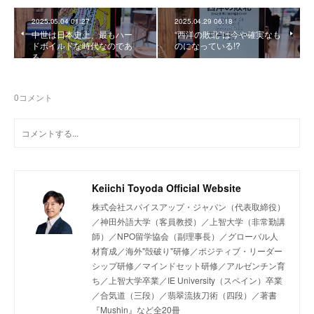
2025.05.04 01:27
2025.04.29 06:18
中世は日本史上、最もハー
“西洋の敗北”は今や確実なも
ドボイルドな時代なのであ
のになっている!?
る
0
コメント
Keiichi Toyoda Official Website
株式会社スパイスアップ・ジャパン（代表取締役）
／神田外語大学（客員教授）／上智大学（非常勤講
師）／NPO留学協会（副理事長）／グローバル人
材育成／海外"殻破り"研修／ポジティブ・リーダー
シップ研修／マインドセット研修／アルゼンチン育
ち／上智大学卒業／IE University（スペイン）卒業
／合気道（三段）／翡翠流抜刀術（四段）／著書
『Mushin』など全20冊