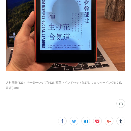
人材開発
(
323
)
リーダーシップ
(
152
)
変革マインドセット
(
127
)
ウェルビーイング
(
198
)
書評
(
288
)