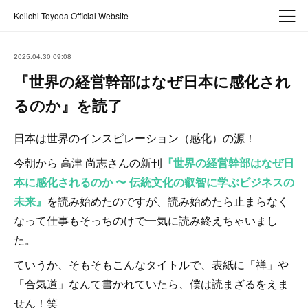
Keiichi Toyoda Official Website
2025.04.30 09:08
『世界の経営幹部はなぜ日本に感化され
るのか』を読了
日本は世界のインスピレーション（感化）の源！
今朝から 高津 尚志さんの新刊
『世界の経営幹部はなぜ日
本に感化されるのか 〜 伝統文化の叡智に学ぶビジネスの
未来』
を読み始めたのですが、読み始めたら止まらなく
なって仕事もそっちのけで一気に読み終えちゃいまし
た。
ていうか、そもそもこんなタイトルで、表紙に「禅」や
「合気道」なんて書かれていたら、僕は読まざるをえま
せん！笑