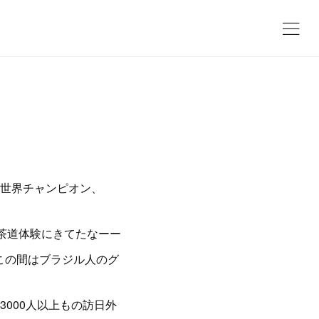
世界チャンピオン、
で茶道体験にきてたなーー
この間はブラジル人のグ
000人以上もの訪日外