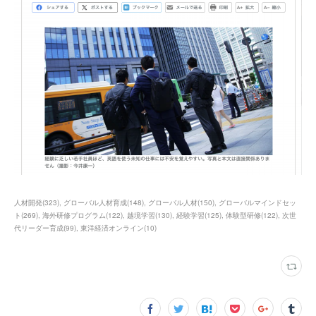
人材開発
(
323
)
グローバル人材育成
(
148
)
グローバル人材
(
150
)
グローバルマインドセッ
ト
(
269
)
海外研修プログラム
(
122
)
越境学習
(
130
)
経験学習
(
125
)
体験型研修
(
122
)
次世
代リーダー育成
(
99
)
東洋経済オンライン
(
10
)