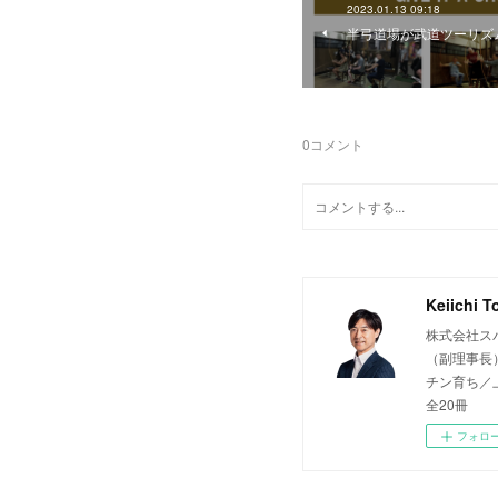
2023.01.13 09:18
半弓道場が武道ツーリズ
0
コメント
Keiichi T
株式会社ス
（副理事長
チン育ち／上
全20冊
フォロ