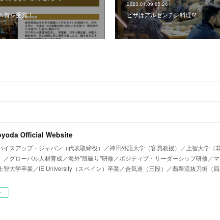
2023.01.09 05:26
ム賞を受賞！
ピザはアルゼンチン料理!?
oyoda Official Website
パイスアップ・ジャパン（代表取締役）／神田外語大学（客員教授）／上智大学（非
）／グローバル人材育成／海外"殻破り"研修／ポジティブ・リーダーシップ研修／
智大学卒業／IE University（スペイン）卒業／合気道（三段）／翡翠流抜刀術（四
ー