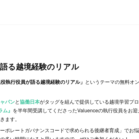
が語る越境経験のリアル
現役執行役員が語る越境経験のリアル」
というテーマの無料オ
ャパン
と
協働日本
がタッグを組んで提供している越境学習プロ
ラム』
を半年間受講してくださったValuenceの執行役員をお
きます。
ーポレートガバナンスコードで求められる後継者育成」でお悩
の多い時間になると思いますので、ぜひご参加ください！