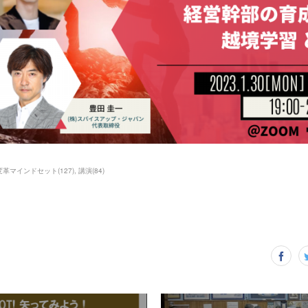
変革マインドセット
(
127
)
講演
(
84
)