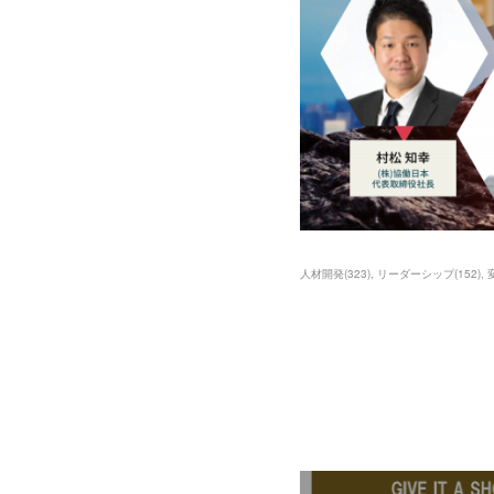
人材開発
(
323
)
リーダーシップ
(
152
)