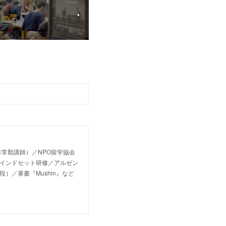
常勤講師）／NPO留学協会
マインドセット研修／アルゼン
段）／著書『Mushin』など