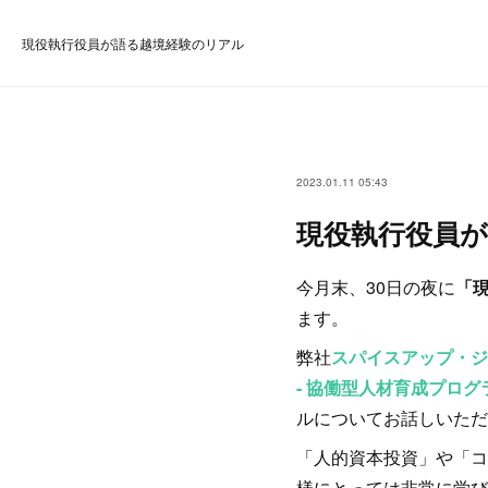
現役執行役員が語る越境経験のリアル
2023.01.11 05:43
現役執行役員
今月末、30日の夜に
「
ます。
弊社
スパイスアップ・ジ
- 協働型人材育成プログ
ルについてお話しいただ
「人的資本投資」や「コ
様にとっては非常に学び