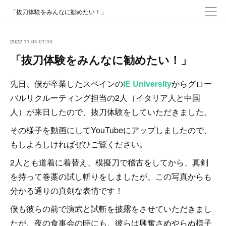
「抜刀体験をみんなに勧めたい！」
2022.11.04 01:44
「抜刀体験をみんなに勧めたい！」
先日、僕が卒業したスペインの
IE University
からグロー
バルリクルーティング担当の2人（イタリア人と中国
人）が来日したので、抜刀体験をしていただきました。
その様子を動画にしてYouTubeにアップしましたので、
もしよろしければぜひご覧ください。
2人とも道着に着替え、模擬刀で稽古をしてから、真剣
を持って巻藁の試し斬りをしましたが、この写真からも
分かる通りの真剣な表情です！
僕も彼らの前で演武と試斬を披露をさせていただきまし
たが、夜の食事会の時にも、彼らは興奮さめやらぬ様子