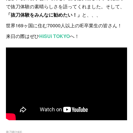
で抜刀体験の素晴らしさを語ってくれました。そして、
「抜刀体験をみんなに勧めたい！」
と、、、
世界169ヶ国に住む70000人以上のIE卒業生の皆さん！
来日の際はぜひ
HiSUi TOKYO
へ！
抜刀術
(
163
)