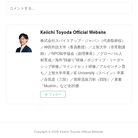
Keiichi Toyoda Official Website
株式会社スパイスアップ・ジャパン（代表取締役）
／神田外語大学（客員教授）／上智大学（非常勤講
師）／NPO留学協会（副理事長）／グローバル人
材育成／海外"殻破り"研修／ポジティブ・リーダー
シップ研修／マインドセット研修／アルゼンチン育
ち／上智大学卒業／IE University（スペイン）卒業
／合気道（三段）／翡翠流抜刀術（四段）／著書
『Mushin』など全20冊
フォロー
Copyright ©
2026
Keiichi Toyoda Official Website
.