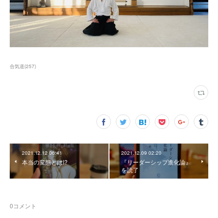
合気道
(
257
)
2021.12.12 06:41
2021.12.09 02:20
本当の変態とは!?
『リーダーシップ進化論』
を読了
0
コメント