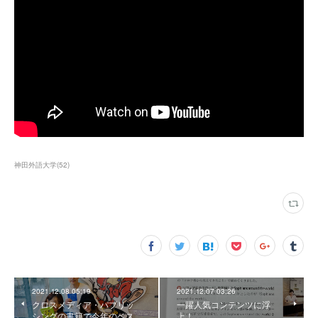
神田外語大学
(
52
)
2021.12.08 05:19
2021.12.07 03:26
クロスメディア・パブリッ
一躍人気コンテンツに浮
シングの書籍で今年のベス
上！