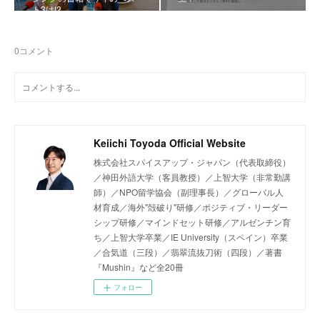
ト3は!?
0
コメント
Keiichi Toyoda Official Website
株式会社スパイスアップ・ジャパン（代表取締役）
／神田外語大学（客員教授）／上智大学（非常勤講
師）／NPO留学協会（副理事長）／グローバル人
材育成／海外"殻破り"研修／ポジティブ・リーダー
シップ研修／マインドセット研修／アルゼンチン育
ち／上智大学卒業／IE University（スペイン）卒業
／合気道（三段）／翡翠流抜刀術（四段）／著書
『Mushin』など全20冊
フォロー