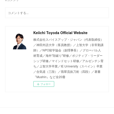
Keiichi Toyoda Official Website
株式会社スパイスアップ・ジャパン（代表取締役）
／神田外語大学（客員教授）／上智大学（非常勤講
師）／NPO留学協会（副理事長）／グローバル人
材育成／海外"殻破り"研修／ポジティブ・リーダー
シップ研修／マインドセット研修／アルゼンチン育
ち／上智大学卒業／IE University（スペイン）卒業
／合気道（三段）／翡翠流抜刀術（四段）／著書
『Mushin』など全20冊
フォロー