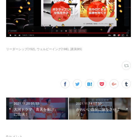
リーダーシップ
(
152
)
ウェルビーイング
(
198
)
講演
(
85
)
2021.11.20 05:52
2021.11.14 07:03
大河ドラマ「青天を衝け」
かわいい自分に旅をさせよ
に出演！
う！
0
コメント