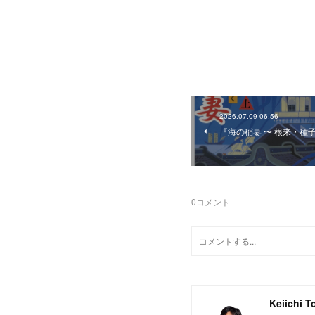
2026.07.09 06:56
『海の稲妻 〜 根来・種
0
コメント
Keiichi T