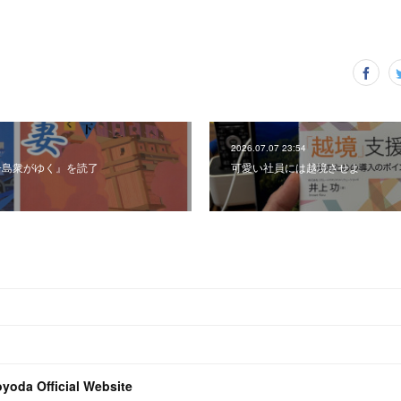
2026.07.07 23:54
子島衆がゆく』を読了
可愛い社員には越境させよ
oyoda Official Website