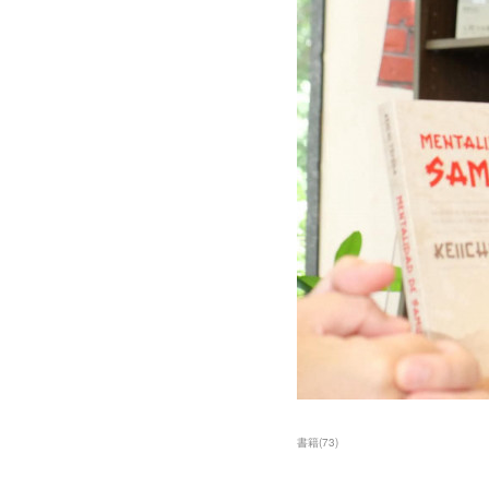
書籍
(
73
)