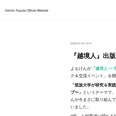
Keiichi Toyoda Official Website
2026.07.03 10:01
『越境人』出
よもけんが
『越境人 〜
ク＆交流イベント」を開
「筑波大学が研究＆実践
プ〜」
というテーマで、
んが今まさに取り組んで
いました。
HR・人材育成に関わる