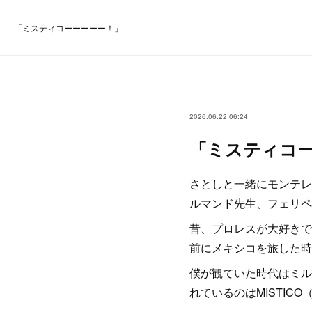
「ミスティコーーーーー！」
2026.06.22 06:24
「ミスティコ
さとしと一緒にモンテレ
ルマンド先生、フェリペ
昔、プロレスが大好きで
前にメキシコを旅した時
僕が観ていた時代はミル
れているのはMISTIC