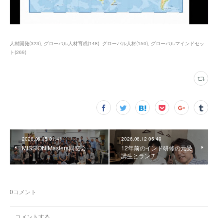
人材開発
(
323
)
グローバル人材育成
(
148
)
グローバル人材
(
150
)
グローバルマインドセッ
ト
(
269
)
2026.06.15 01:41
2026.06.12 05:49
MISSION Masters同窓会
12年前のインド研修の元受
講生とランチ
0
コメント