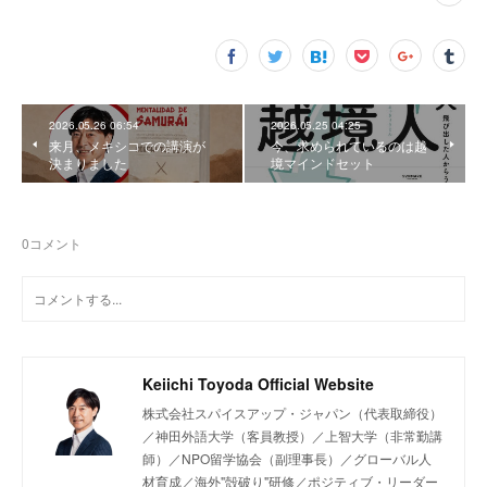
2026.05.26 06:54
2026.05.25 04:25
来月、メキシコでの講演が
今、求められているのは越
決まりました
境マインドセット
0
コメント
Keiichi Toyoda Official Website
株式会社スパイスアップ・ジャパン（代表取締役）
／神田外語大学（客員教授）／上智大学（非常勤講
師）／NPO留学協会（副理事長）／グローバル人
材育成／海外"殻破り"研修／ポジティブ・リーダー