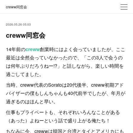
creww同窓会
2026.05.26 05:03
creww同窓会
14年前の
creww
創業時にはよく会っていましたが、ここ
最近は全然会っていなかったので、「この3人で会うの
は何年ぶりだろうねー!?」と話しながら、楽しい時間を
過ごしてました。
当時、creww代表のSoratoは20代後半、creww初期アド
バイザーの僕もしんちゃんも40代前半でしたが、年月が
過ぎるのはほんと早い。
仕事もプライベートも、それぞれいろんなことがある
（あった）よねーという話で盛り上がる俺たち！
ちなみに今、crewwは韓国と台湾とタイとアメリカにも