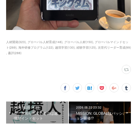
人材開発
(
323
)
グローバル人材育成
(
148
)
グローバル人材
(
150
)
グローバルマインドセッ
ト
(
269
)
海外研修プログラム
(
122
)
越境学習
(
130
)
経験学習
(
125
)
次世代リーダー育成
(
99
)
書評
(
288
)
2026.05.25 04:25
2026.05.22 23:32
今、求められているのは越
MISSION: GLOBALはパッシ
境マインドセット
ョン研修!?