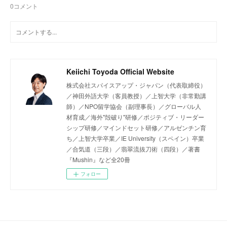
0
コメント
Keiichi Toyoda Official Website
株式会社スパイスアップ・ジャパン（代表取締役）
／神田外語大学（客員教授）／上智大学（非常勤講
師）／NPO留学協会（副理事長）／グローバル人
材育成／海外"殻破り"研修／ポジティブ・リーダー
シップ研修／マインドセット研修／アルゼンチン育
ち／上智大学卒業／IE University（スペイン）卒業
／合気道（三段）／翡翠流抜刀術（四段）／著書
『Mushin』など全20冊
フォロー