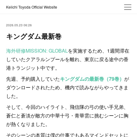
Keiichi Toyoda Official Website
2026.05.23 06:26
キングダム最新巻
海外研修MISSION: GLOBAL
を実施するため、1週間滞在
していたクアラルンプールを離れ、東京に戻る途中の香
港トランジット中です。
先週、予約購入していた
キングダムの最新巻（79巻）
が
ダウンロードされたため、機内で読みながらやってきま
した。
そして、今回のハイライト、飛信隊の弓の使い手兄弟、
蒼仁と蒼淡が敵方の中華十弓・青華雲に挑むシーンに胸
が熱くなりました。
そのシーンの本質は僕の仕事でもあるマインドセットに