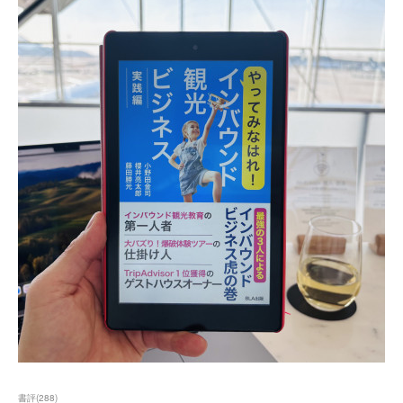
書評
(
288
)