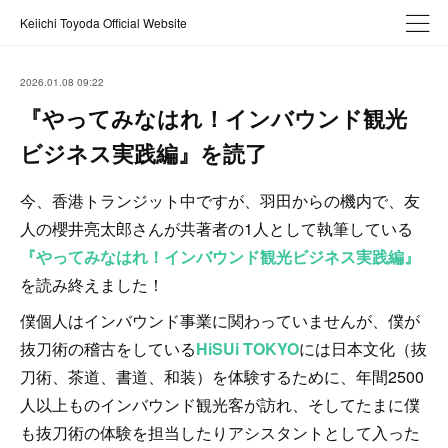
Keiichi Toyoda Official Website
2026.01.08 09:22
『やってみなはれ！インバウンド観光
ビジネス実践編』を読了
今、香港トランジット中ですが、羽田からの機内で、友
人の櫻井亮太郎さんが共著者の1人として執筆している
『やってみなはれ！インバウンド観光ビジネス実践編』
を読み終えました！
僕個人はインバウンド事業に関わっていませんが、僕が
抜刀術の稽古をしている
HiSUi TOKYO
には日本文化（抜
刀術、茶道、書道、和装）を体験するために、年間2500
人以上ものインバウンド観光客が訪れ、そしてたまに僕
も抜刀術の体験を担当したりアシスタントとして入った