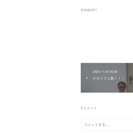
合気道
(
257
)
2025.11.05 00:39
テネリフェ島！！！
0
コメント