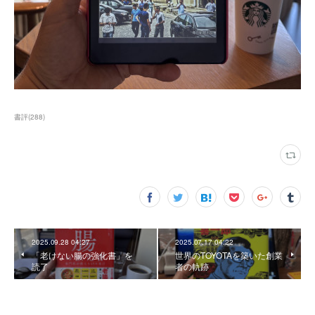
書評
(
288
)
2025.09.28 04:27
2025.07.17 04:22
「老けない腸の強化書」を
世界のTOYOTAを築いた創業
読了
者の軌跡