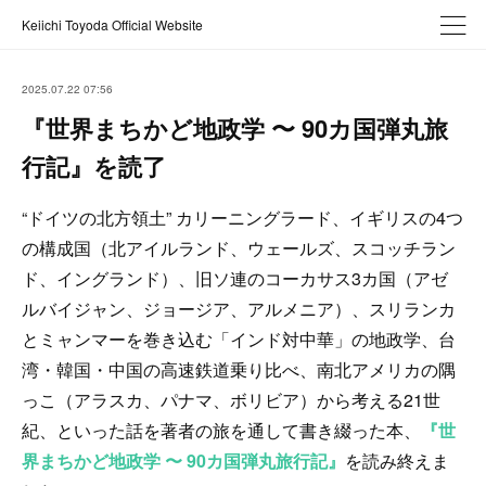
Keiichi Toyoda Official Website
2025.07.22 07:56
『世界まちかど地政学 〜 90カ国弾丸旅
行記』を読了
“ドイツの北方領土” カリーニングラード、イギリスの4つ
の構成国（北アイルランド、ウェールズ、スコッチラン
ド、イングランド）、旧ソ連のコーカサス3カ国（アゼ
ルバイジャン、ジョージア、アルメニア）、スリランカ
とミャンマーを巻き込む「インド対中華」の地政学、台
湾・韓国・中国の高速鉄道乗り比べ、南北アメリカの隅
っこ（アラスカ、パナマ、ボリビア）から考える21世
紀、といった話を著者の旅を通して書き綴った本、
『世
界まちかど地政学 〜 90カ国弾丸旅行記』
を読み終えま