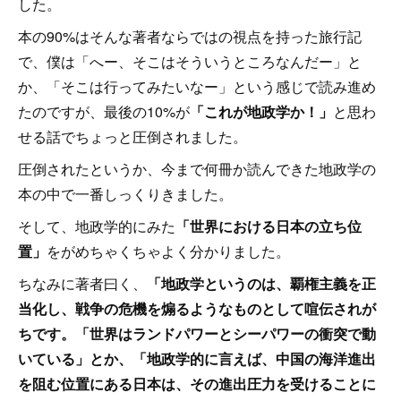
した。
本の90%はそんな著者ならではの視点を持った旅行記
で、僕は「へー、そこはそういうところなんだー」と
か、「そこは行ってみたいなー」という感じで読み進め
たのですが、最後の10%が
「これが地政学か！」
と思わ
せる話でちょっと圧倒されました。
圧倒されたというか、今まで何冊か読んできた地政学の
本の中で一番しっくりきました。
そして、地政学的にみた
「世界における日本の立ち位
置」
をがめちゃくちゃよく分かりました。
ちなみに著者曰く、
「地政学というのは、覇権主義を正
当化し、戦争の危機を煽るようなものとして喧伝されが
ちです。「世界はランドパワーとシーパワーの衝突で動
いている」とか、「地政学的に言えば、中国の海洋進出
を阻む位置にある日本は、その進出圧力を受けることに