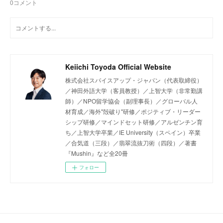
0
コメント
Keiichi Toyoda Official Website
株式会社スパイスアップ・ジャパン（代表取締役）
／神田外語大学（客員教授）／上智大学（非常勤講
師）／NPO留学協会（副理事長）／グローバル人
材育成／海外"殻破り"研修／ポジティブ・リーダー
シップ研修／マインドセット研修／アルゼンチン育
ち／上智大学卒業／IE University（スペイン）卒業
／合気道（三段）／翡翠流抜刀術（四段）／著書
『Mushin』など全20冊
フォロー