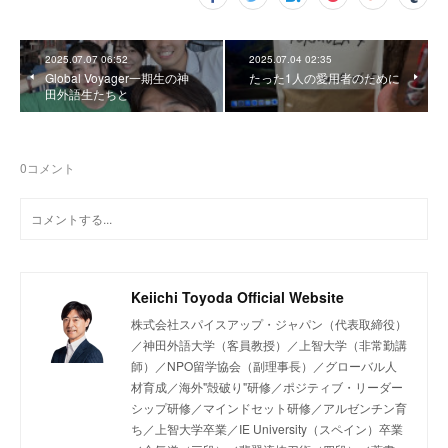
2025.07.07 06:52
2025.07.04 02:35
Global Voyager一期生の神
たった1人の愛用者のために
田外語生たちと
0
コメント
Keiichi Toyoda Official Website
株式会社スパイスアップ・ジャパン（代表取締役）
／神田外語大学（客員教授）／上智大学（非常勤講
師）／NPO留学協会（副理事長）／グローバル人
材育成／海外"殻破り"研修／ポジティブ・リーダー
シップ研修／マインドセット研修／アルゼンチン育
ち／上智大学卒業／IE University（スペイン）卒業