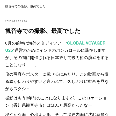
観音寺での撮影、最高でした
2025.07.05 03:38
観音寺での撮影、最高でした
8月の前半は海外スタディツアー"
GLOBAL VOYAGER
U25
"運営のためにインドのバンガロールに滞在します
が、その間に開催される日本祭りで抜刀術の演武をする
ことになり、、、
僕の写真をポスターに載せるにあたり、この動画から撮
る絵が伝わりやすいと言われて、久しぶりに動画を見な
がらスクショ！
撮影はもう3年前のことになりますが、このロケーショ
ン（香川県観音寺市）はほんと最高だったなー
穏やかな海、心地よい風、そして瀬戸内海に沈む綺麗な