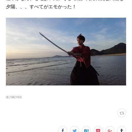
夕陽、、、すべてがエモかった！
抜刀術
(
163
)