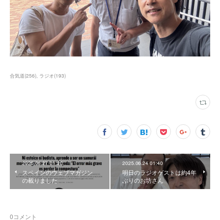
合気道
(
256
)
ラジオ
(
193
)
2025.06.27 01:20
2025.06.24 01:40
スペインのウェブマガジン
明日のラジオゲストは約4年
の載りました
ぶりのお坊さん
0
コメント