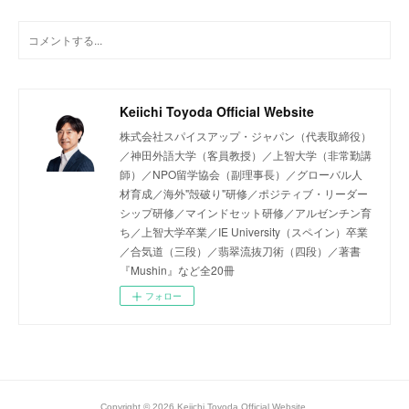
Keiichi Toyoda Official Website
株式会社スパイスアップ・ジャパン（代表取締役）
／神田外語大学（客員教授）／上智大学（非常勤講
師）／NPO留学協会（副理事長）／グローバル人
材育成／海外"殻破り"研修／ポジティブ・リーダー
シップ研修／マインドセット研修／アルゼンチン育
ち／上智大学卒業／IE University（スペイン）卒業
／合気道（三段）／翡翠流抜刀術（四段）／著書
『Mushin』など全20冊
フォロー
Copyright ©
2026
Keiichi Toyoda Official Website
.