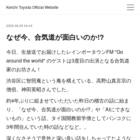
Keiichi Toyoda Official Website
2025.06.25 04:44
なぜ今、合気道が面白いのか!?
今日、生放送でお届けしたレインボータウンFM "Go
around the world" のゲストは3度目の出演となる合気道
家のお坊さん！
渋谷区に智照庵という庵を構えている、高野山真言宗の
僧侶、神田英昭さんでした。
約4年ぶりに組ませていただいた昨日の稽古の話に始ま
り、「なぜ今、合気道が面白いのか!?」や「AIにできな
いもの」という話、タイ国開教留学僧としてバンコクに
3年間住んでいた時の話などなど。。
深くなさそうで意外と深い良い話をしちゃってたような