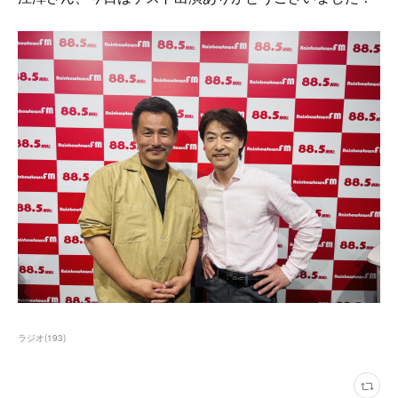
ラジオ
(
193
)