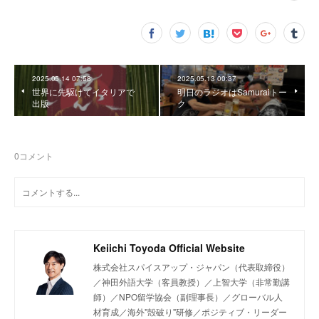
2025.05.14 07:58
2025.05.13 00:37
世界に先駆けてイタリアで
明日のラジオはSamuraiトー
出版
ク
0
コメント
Keiichi Toyoda Official Website
株式会社スパイスアップ・ジャパン（代表取締役）
／神田外語大学（客員教授）／上智大学（非常勤講
師）／NPO留学協会（副理事長）／グローバル人
材育成／海外"殻破り"研修／ポジティブ・リーダー