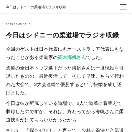
今日はシドニーの柔道場でラジオ収録
2025.03.05 03:15
今日はシドニーの柔道場でラジオ収録
今回のゲストは日本代表にもオーストラリア代表にもな
ったことがある柔道家の
高木海帆さん
でした。
柔道の全日本トップ選手だった海帆さんは一度現役を引
退したものの、最近復活して、そして早速こちらで行わ
れた大会で、2大会連続で優勝するという快挙を成し遂
げました。
今日は彼が所属している道場で、2人で道着に着替えて
収録したのですが、それは、終わってから海帆さんに柔
道技をかけてもらいたかったから！
そして、「僕もぜひ！」と言って、少林寺拳法と合気道