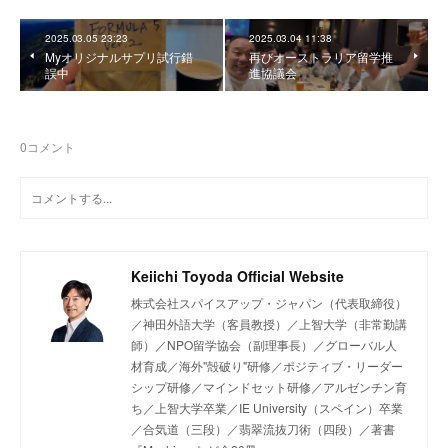
2025.03.05 23:23
2025.03.04 11:38
Myオリジナルサプリ試行錯
再びオーストラリア留学推
誤中
進協議会
0
コメント
Keiichi Toyoda Official Website
株式会社スパイスアップ・ジャパン（代表取締役）
／神田外語大学（客員教授）／上智大学（非常勤講
師）／NPO留学協会（副理事長）／グローバル人
材育成／海外"殻破り"研修／ポジティブ・リーダー
シップ研修／マインドセット研修／アルゼンチン育
ち／上智大学卒業／IE University（スペイン）卒業
／合気道（三段）／翡翠流抜刀術（四段）／著書