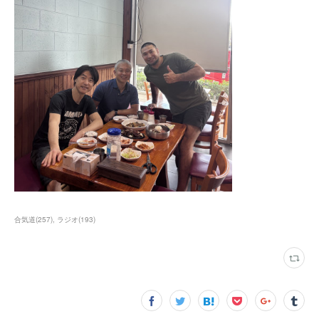
合気道
(
257
)
ラジオ
(
193
)