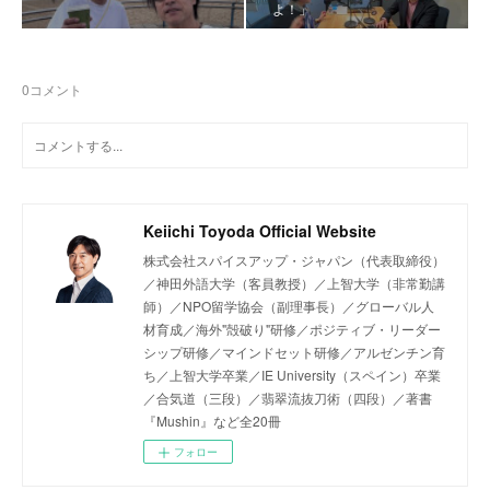
よ！」
0
コメント
Keiichi Toyoda Official Website
株式会社スパイスアップ・ジャパン（代表取締役）
／神田外語大学（客員教授）／上智大学（非常勤講
師）／NPO留学協会（副理事長）／グローバル人
材育成／海外"殻破り"研修／ポジティブ・リーダー
シップ研修／マインドセット研修／アルゼンチン育
ち／上智大学卒業／IE University（スペイン）卒業
／合気道（三段）／翡翠流抜刀術（四段）／著書
『Mushin』など全20冊
フォロー