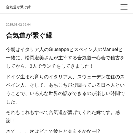
合気道が繋ぐ縁
2025.03.02 06:04
合気道が繋ぐ縁
今朝はイタリア人のGiuseppeとスペイン人のManuelと
一緒に、松岡宏美さんが主宰する合気道一心会で稽古を
してから、3人でランチをしてきました！
ドイツ生まれ育ちのイタリア人、スウェーデン在住のス
ペイン人、そして、あちこち飛び回っている日本人とい
うことで、いろんな世界の話ができるのが楽しい時間で
した。
それもこれもすべて合気道が繋げてくれた縁です。感
謝！
さて、、、次はどこで彼らと会えるかなー!?