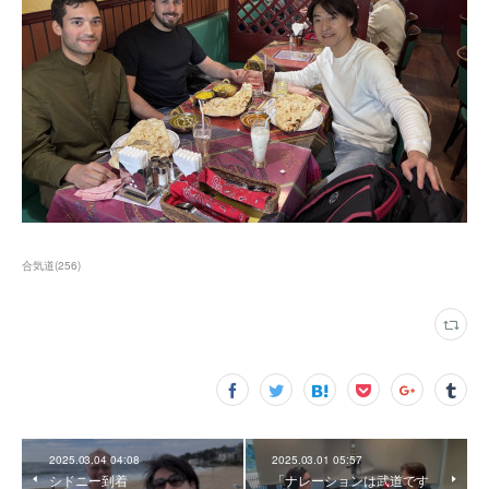
合気道
(
256
)
2025.03.04 04:08
2025.03.01 05:57
シドニー到着
「ナレーションは武道です