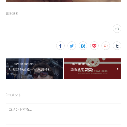
書評
(
288
)
2025.01.02 09:39
2025.01.01 06:30
初詣@武蔵一宮 氷川神社
謹賀新年 2025
0
コメント