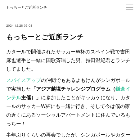
もっちーとご近所ランチ
2024.12.28 05:08
もっちーとご近所ランチ
カタールで開催されたサッカーW杯のスペイン戦で吉田
麻也選手と一緒に国歌斉唱した男、持田温紀君とランチ
してました。
スパイスアップ
の仲間でもあるよもけんがシンガポール
で実施した
「アジア越境チャレンジプログラム（
鎌倉イ
ンテル
主催）」
に参加したことがキッカケになり、カタ
ールのサッカーW杯にも一緒に行き、そして今は僕の家
の近くにあるソーシャルアパートメントに住んでいるも
っちー！
半年ぶりくらいの再会でしたが、シンガポールやカター