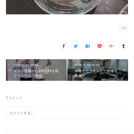
2024.11.21 06:58
2024.11.18 04:12
インド研修から9年の時を経
今週もホーチミンで研修を
てベトナムで再会
実施中
0
コメント