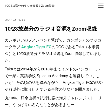
10/23放送分のラジオ音源をZoom収録
2024.10.11 07:36
10/23放送分のラジオ音源をZoom収録
カンボジアのプノンペンと繋げて、カンボジアのサッカ
ークラブ
Angkor Tiger FC
のCOOであるTaka（木米貴
久）と10/23放送分のラジオ音源をZoom収録していまし
た。
Takaとは2014年から2018年までインドのバンガロール
で一緒に英語学校 Spiceup Academy を運営していまし
たが、その頃の話を絡めながら、Angkor Tiger FCの話や
それ以外に取り組んでいる事業の話などを聞きました。
丸10年、紆余曲折＆試行錯誤の海外チャレンジストーリ
ー、やっぱりいろんなことがあるよなー