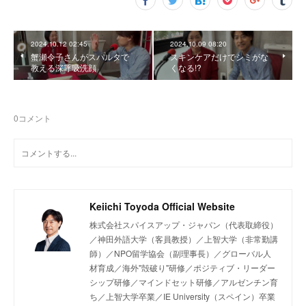
2024.10.12 02:45
2024.10.09 08:20
蟹瀬令子さんがスパルタで
スキンケアだけでシミがな
教える深呼吸洗顔
くなる!?
0
コメント
Keiichi Toyoda Official Website
株式会社スパイスアップ・ジャパン（代表取締役）
／神田外語大学（客員教授）／上智大学（非常勤講
師）／NPO留学協会（副理事長）／グローバル人
材育成／海外"殻破り"研修／ポジティブ・リーダー
シップ研修／マインドセット研修／アルゼンチン育
ち／上智大学卒業／IE University（スペイン）卒業