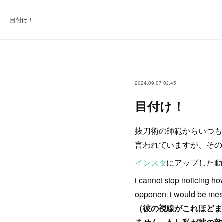
目付け！
2024.09.07 02:45
目付け！
抜刀術の師範からいつも
言われていますが、その
インスタ
にアップした動
i cannot stop noticing ho
opponent i would be mesm
（彼の視線がこれほどま
ません。もし私が彼の敵