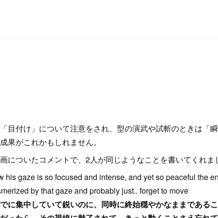
「目付け」について注意をされ、型の演武や試斬のときは「瞬
成果がこれかもしれません。
画についたコメントで、2人が同じようなことを書いてくれま
w his gaze is so focused and intense, and yet so peaceful the enti
erized by that gaze and probably just.. forget to move
でに集中していて鋭いのに、同時に終始穏やかなままであるこ
だったら、その視線に魅了されて、きっと動くことさえ忘れて