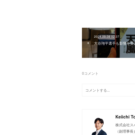
2024.09.08 02:37
大谷翔平選手も影響を受
0
コメント
Keiichi T
株式会社ス
（副理事長