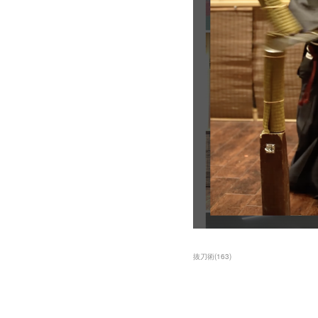
抜刀術
(
163
)