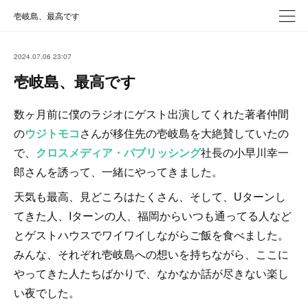
壱岐島、最高です
2024.07.06 23:07
壱岐島、最高です
数ヶ月前に僕のラジオにゲスト出演してくれた著者仲間
の
ウジトモコ
さんが移住先の壱岐島を大絶賛していたの
で、
クロスメディア・パブリッシング
社長の小早川幸一
郎さんを誘って、一緒にやってきました。
天気も最高、見どころはたくさん、そして、Uターンし
てきた人、Iターンの人、福岡からいつも通ってる人など
とゲストハウスでワイワイしながらご飯を食べました。
みんな、それぞれ壱岐島への想いを持ちながら、ここに
やってきた人たちばかりで、なかなか話が尽きない楽し
い夜でした。