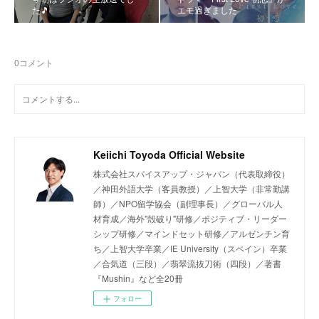
た🎵
エモ過ぎました
0
コメント
Keiichi Toyoda Official Website
株式会社スパイスアップ・ジャパン（代表取締役）
／神田外語大学（客員教授）／上智大学（非常勤講
師）／NPO留学協会（副理事長）／グローバル人
材育成／海外"殻破り"研修／ポジティブ・リーダー
シップ研修／マインドセット研修／アルゼンチン育
ち／上智大学卒業／IE University（スペイン）卒業
／合気道（三段）／翡翠流抜刀術（四段）／著書
『Mushin』など全20冊
フォロー