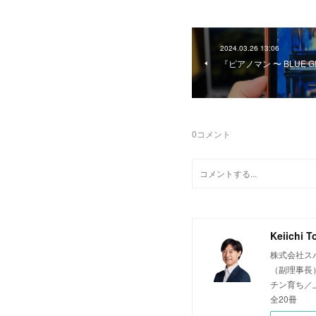
2024.03.26 13:06
『ピアノマン 〜 BLUE 
0
コメント
Keiichi T
株式会社ス
（副理事長
チン育ち／上
全20冊