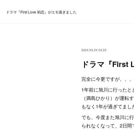
ドラマ『First Love 初恋』がエモ過ぎました
2024.03.24 04:25
ドラマ『Firs
完全に今更ですが、、、よ
1年前に旭川に行ったと
（満島ひかり）が運転す
もなく1年が過ぎてまし
でも、今度また旭川に行
られなくなって、2日間