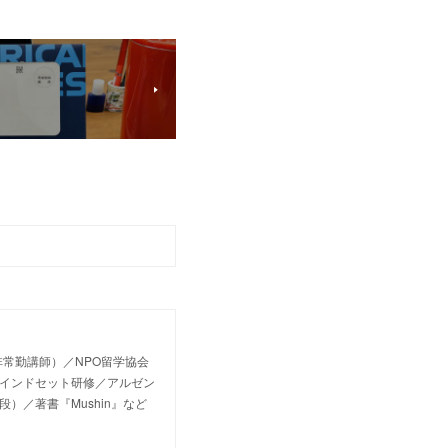
常勤講師）／NPO留学協会
マインドセット研修／アルゼン
段）／著書『Mushin』など