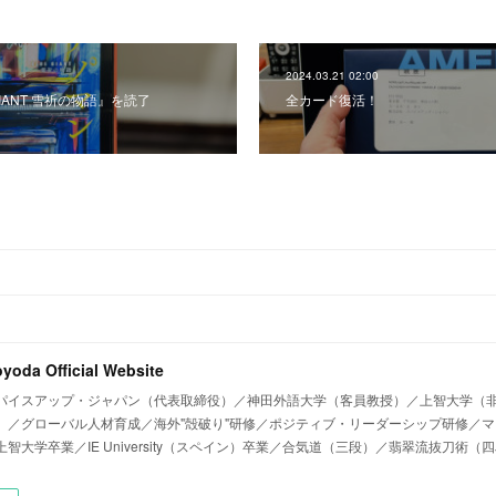
2024.03.21 02:00
GIANT 雪祈の物語』を読了
全カード復活！
oyoda Official Website
パイスアップ・ジャパン（代表取締役）／神田外語大学（客員教授）／上智大学（非
）／グローバル人材育成／海外"殻破り"研修／ポジティブ・リーダーシップ研修／
智大学卒業／IE University（スペイン）卒業／合気道（三段）／翡翠流抜刀術（四