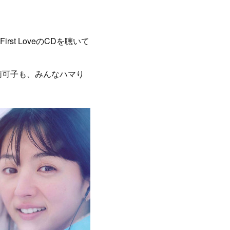
t LoveのCDを聴いて
莉可子も、みんなハマり