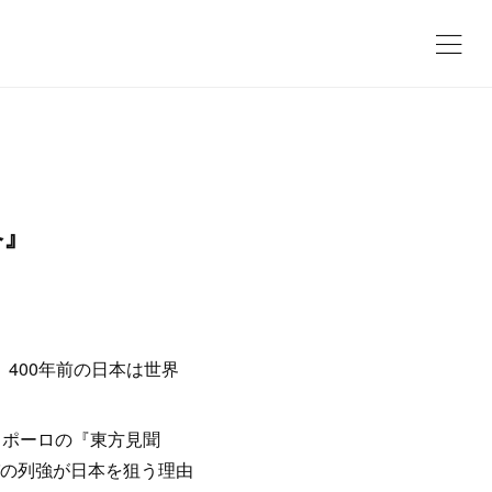
略』
400年前の日本は世界
・ポーロの『東方見聞
の列強が日本を狙う理由