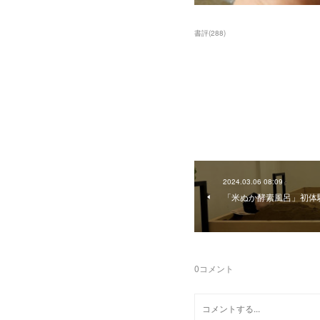
書評
(
288
)
2024.03.06 08:09
「米ぬか酵素風呂」初体
0
コメント