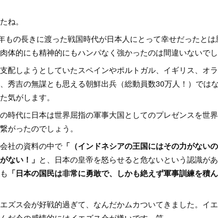
たね。
0年もの長きに渡った戦国時代が日本人にとって幸せだったとは
肉体的にも精神的にもハンパなく強かったのは間違いないでしょう
支配しようとしていたスペインやポルトガル、イギリス、オラ
、秀吉の無謀とも思える朝鮮出兵（総動員数30万人！）ではな
た気がします。
の時代に日本は世界屈指の軍事大国としてのプレゼンスを世界
繋がったのでしょう。
会社の資料の中で
「（インドネシアの王国にはその力がないの
がない！」
と、日本の皇帝を怒らせると危ないという認識があ
も
「日本の国民は非常に勇敢で、しかも絶えず軍事訓練を積ん
エズス会が好戦的過ぎて、なんだかムカついてきました。イエ
んだ今の感情的にはイエズス会が嫌いです。笑