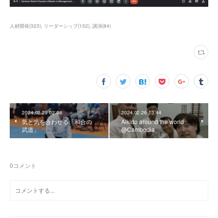
人材開発
(
323
)
リーダーシップ
(
152
)
講演
(
84
)
2024.02.29 02:08
2024.02.26 13:44
気と気を合わせる「和合の
Aikido around the world
武道」
@Cambodia
0
コメント