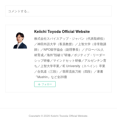
Keiichi Toyoda Official Website
株式会社スパイスアップ・ジャパン（代表取締役）
／神田外語大学（客員教授）／上智大学（非常勤講
師）／NPO留学協会（副理事長）／グローバル人
材育成／海外"殻破り"研修／ポジティブ・リーダー
シップ研修／マインドセット研修／アルゼンチン育
ち／上智大学卒業／IE University（スペイン）卒業
／合気道（三段）／翡翠流抜刀術（四段）／著書
『Mushin』など全20冊
フォロー
Copyright ©
2026
Keiichi Toyoda Official Website
.