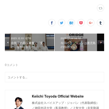
2023.12.03 12:53
2023.11.29 09:12
合気道の昇段審査で「受
今日のミッションは鹿児島
け」をやりました。
の指宿から！
0
コメント
Keiichi Toyoda Official Website
株式会社スパイスアップ・ジャパン（代表取締役）
／神田外語大学（客員教授）／上智大学（非常勤講