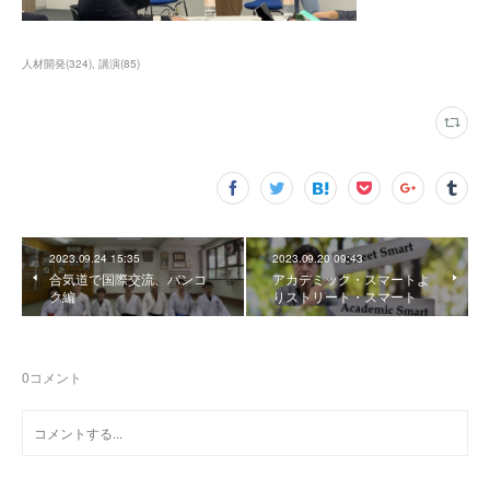
人材開発
(
324
)
講演
(
85
)
2023.09.24 15:35
2023.09.20 09:43
合気道で国際交流、バンコ
アカデミック・スマートよ
ク編
りストリート・スマート
0
コメント