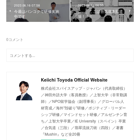
2023.06.16 07:58
2023.06.12 06:55
今週はバンコクで研修実施
こ、、ここは合気道本部道
中です
場！！！
0
コメント
Keiichi Toyoda Official Website
株式会社スパイスアップ・ジャパン（代表取締役）
／神田外語大学（客員教授）／上智大学（非常勤講
師）／NPO留学協会（副理事長）／グローバル人
材育成／海外"殻破り"研修／ポジティブ・リーダー
シップ研修／マインドセット研修／アルゼンチン育
ち／上智大学卒業／IE University（スペイン）卒業
／合気道（三段）／翡翠流抜刀術（四段）／著書
『Mushin』など全20冊