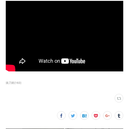
抜刀術
(
163
)