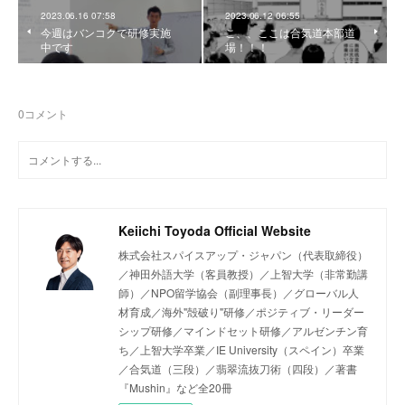
2023.06.16 07:58
2023.06.12 06:55
今週はバンコクで研修実施
こ、、ここは合気道本部道
中です
場！！！
0
コメント
Keiichi Toyoda Official Website
株式会社スパイスアップ・ジャパン（代表取締役）
／神田外語大学（客員教授）／上智大学（非常勤講
師）／NPO留学協会（副理事長）／グローバル人
材育成／海外"殻破り"研修／ポジティブ・リーダー
シップ研修／マインドセット研修／アルゼンチン育
ち／上智大学卒業／IE University（スペイン）卒業
／合気道（三段）／翡翠流抜刀術（四段）／著書
『Mushin』など全20冊