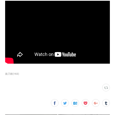
抜刀術
(
163
)