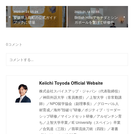
2023.01.23 05:24
2023.01.18 02:55
愛媛県上島町の公式ガイド
British Hillsでカナダとシン
ブックに登場
ガポールを繋げて研修中
0
コメント
Keiichi Toyoda Official Website
株式会社スパイスアップ・ジャパン（代表取締役）
／神田外語大学（客員教授）／上智大学（非常勤講
師）／NPO留学協会（副理事長）／グローバル人
材育成／海外"殻破り"研修／ポジティブ・リーダー
シップ研修／マインドセット研修／アルゼンチン育
ち／上智大学卒業／IE University（スペイン）卒業
／合気道（三段）／翡翠流抜刀術（四段）／著書