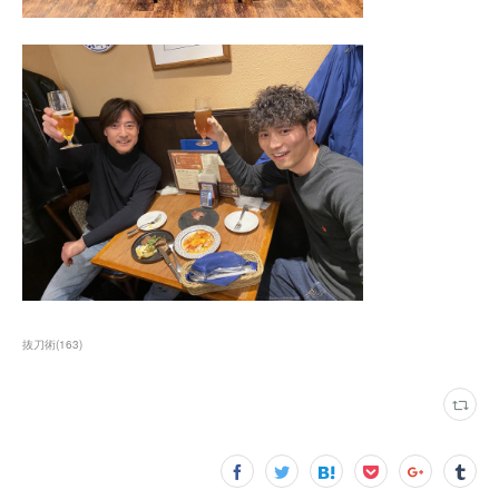
抜刀術
(
163
)