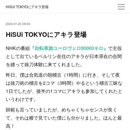
HiSUi TOKYOにアキラ登場
2023.01.20 08:24
HiSUi TOKYOにアキラ登場
NHKの番組
『自転車旅ユーロヴェロ90000キロ』
で主役
として出ているベルリン在住のアキラが日本滞在の合間
を縫って抜刀体験に来てくれました。
昨日、僕は合気道の朝稽古（1時間）に行き、そして夜
は抜刀術の稽古を2コマ（3時間）やるという稽古三昧な
1日でしたが、後半の1コマにアキラも参加してくれたと
いうわけです。
師範も言っていましたが、めちゃくちゃセンスが良く
て、それは横で見ていた僕にも分かりました。ほんと最
高！