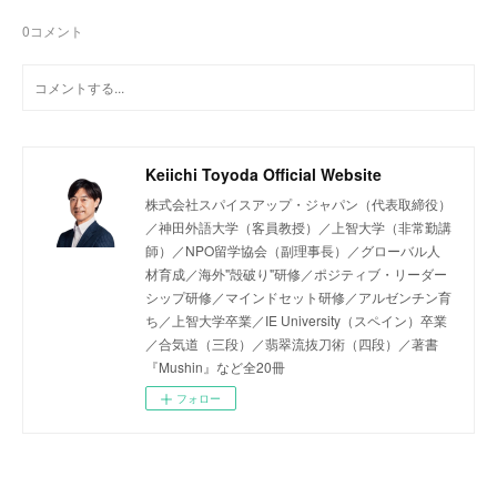
0
コメント
Keiichi Toyoda Official Website
株式会社スパイスアップ・ジャパン（代表取締役）
／神田外語大学（客員教授）／上智大学（非常勤講
師）／NPO留学協会（副理事長）／グローバル人
材育成／海外"殻破り"研修／ポジティブ・リーダー
シップ研修／マインドセット研修／アルゼンチン育
ち／上智大学卒業／IE University（スペイン）卒業
／合気道（三段）／翡翠流抜刀術（四段）／著書
『Mushin』など全20冊
フォロー