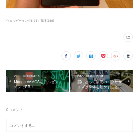
ウェルビーイング
(
198
)
書評
(
288
)
2022.10.13 03:15
2022.10.09 06:10
Manga VAMOSをアルゼン
脳にとって最高のエクササ
チンでPR！
イズは身体を動かすこと
0
コメント